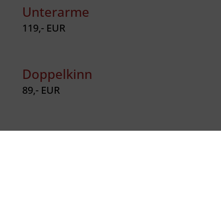
Unterarme
119,- EUR
Doppelkinn
89,- EUR
Jetzt Kontakt
aufnehmen!
Haben Sie Fragen oder möchten einen